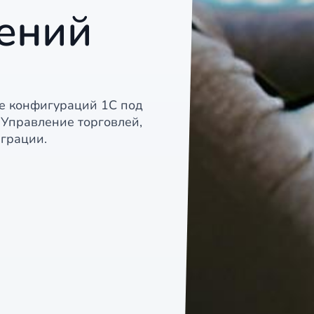
ений
е конфигураций 1С под
 Управление торговлей,
еграции.