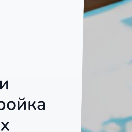
и
ройка
х