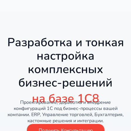
Разработка и тонкая
настройка
комплексных
бизнес-решений
на базе 1С8
Проектирование, доработка и внедрение
конфигураций 1С под бизнес-процессы вашей
компании. ERP, Управление торговлей, Бухгалтерия,
кастомные решения и интеграции.
Получить Консультацию