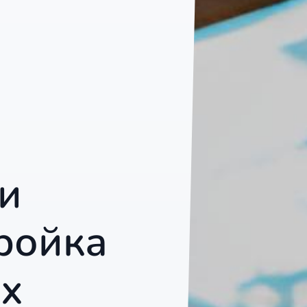
и
ройка
х