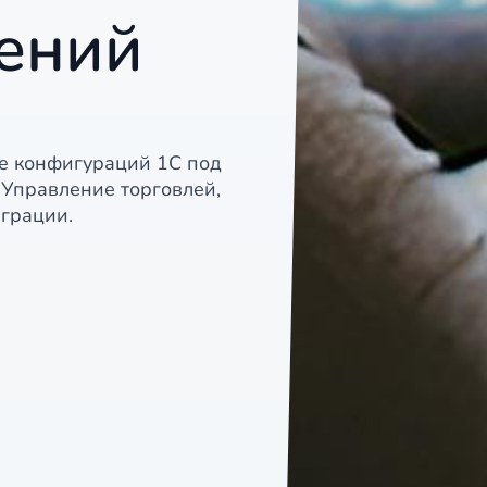
ений
е конфигураций 1С под
 Управление торговлей,
еграции.