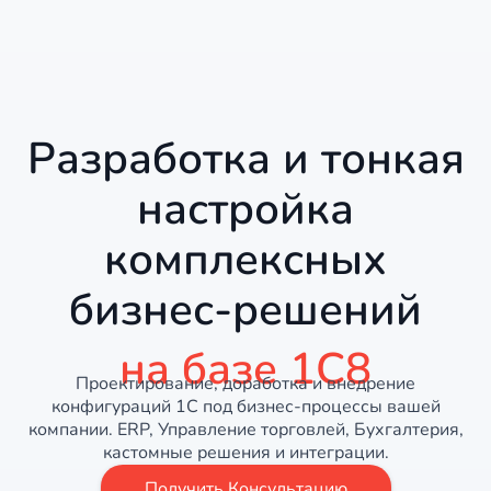
Разработка и тонкая
настройка
комплексных
бизнес-решений
на базе 1С8
Проектирование, доработка и внедрение
конфигураций 1С под бизнес-процессы вашей
компании. ERP, Управление торговлей, Бухгалтерия,
кастомные решения и интеграции.
Получить Консультацию