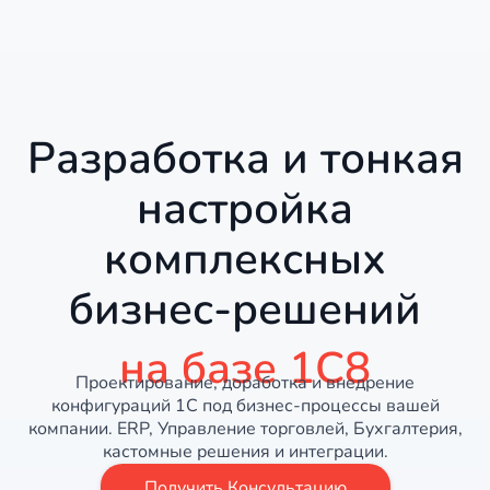
Разработка и тонкая
настройка
комплексных
бизнес-решений
на базе 1С8
Проектирование, доработка и внедрение
конфигураций 1С под бизнес-процессы вашей
компании. ERP, Управление торговлей, Бухгалтерия,
кастомные решения и интеграции.
Получить Консультацию