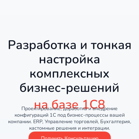
Разработка и тонкая
настройка
комплексных
бизнес-решений
на базе 1С8
Проектирование, доработка и внедрение
конфигураций 1С под бизнес-процессы вашей
компании. ERP, Управление торговлей, Бухгалтерия,
кастомные решения и интеграции.
Получить Консультацию