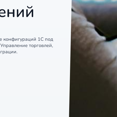
ений
е конфигураций 1С под
 Управление торговлей,
еграции.