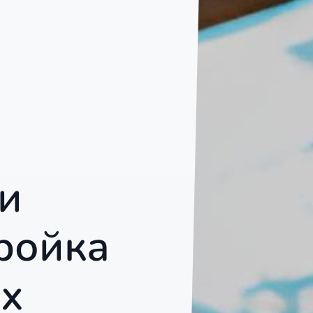
и
ройка
х